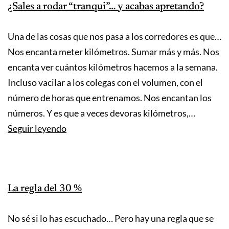
¿Sales a rodar “tranqui”… y acabas apretando?
cuenta
de
Una de las cosas que nos pasa a los corredores es que…
los
Nos encanta meter kilómetros. Sumar más y más. Nos
majors
encanta ver cuántos kilómetros hacemos a la semana.
Incluso vacilar a los colegas con el volumen, con el
número de horas que entrenamos. Nos encantan los
números. Y es que a veces devoras kilómetros,…
¿Sales
Seguir leyendo
a
rodar
“tranqui”…
La regla del 30 %
y
acabas
No sé si lo has escuchado… Pero hay una regla que se
apretando?