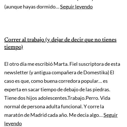
El
(aunque hayas dormido…
Seguir leyendo
error
que
frena
Correr al trabajo (y dejar de decir que no tienes
tu
tiempo)
progreso
(aunque
El otro día me escribió Marta. Fiel suscriptora de esta
entrenes
newsletter (y antigua compañera de Domestika) El
bien)
caso es que, como buena corredora popular… es
experta en sacar tiempo de debajo de las piedras.
Tiene dos hijos adolescentes.Trabajo.Perro. Vida
normal de persona adulta funcional. Y corre la
maratón de Madrid cada año. Me decía algo…
Seguir
Correr
leyendo