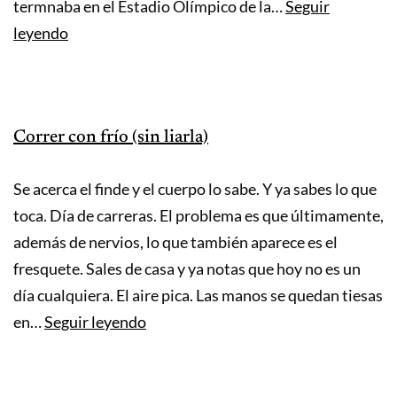
termnaba en el Estadio Olímpico de la…
Seguir
Qué
leyendo
hacer
después
de
Correr con frío (sin liarla)
correr
un
Se acerca el finde y el cuerpo lo sabe. Y ya sabes lo que
maratón
toca. Día de carreras. El problema es que últimamente,
además de nervios, lo que también aparece es el
fresquete. Sales de casa y ya notas que hoy no es un
día cualquiera. El aire pica. Las manos se quedan tiesas
Correr
en…
Seguir leyendo
con
frío