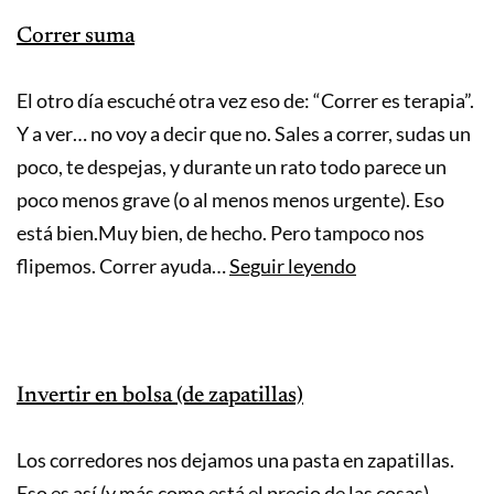
(sin
Correr suma
liarla)
El otro día escuché otra vez eso de: “Correr es terapia”.
Y a ver… no voy a decir que no. Sales a correr, sudas un
poco, te despejas, y durante un rato todo parece un
poco menos grave (o al menos menos urgente). Eso
está bien.Muy bien, de hecho. Pero tampoco nos
Correr
flipemos. Correr ayuda…
Seguir leyendo
suma
Invertir en bolsa (de zapatillas)
Los corredores nos dejamos una pasta en zapatillas.
Eso es así (y más como está el precio de las cosas).