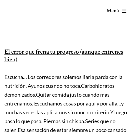
Saltar
Menú
al
contenido
Correr
mola...
Y
lo
El error que frena tu progreso (aunque entrenes
bien)
sabes!
Escucha… Los corredores solemos liarla parda con la
nutrición. Ayunos cuando no toca.Carbohidratos
demonizados.Quitar comida justo cuando más
entrenamos. Escuchamos cosas por aquí y por allá…y
muchas veces las aplicamos sin mucho criterio Y luego
pasa lo que pasa. Piernas sin chispa.Series que no
salen.Esa sensación de estar siempre un poco cansado