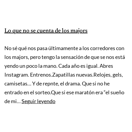
al
trabajo
(y
Lo que no se cuenta de los majors
dejar
de
No sé qué nos pasa últimamente a los corredores con
decir
los majors, pero tengo la sensación de que se nos está
que
yendo un poco la mano. Cada año es igual. Abres
no
Instagram. Entrenos.Zapatillas nuevas.Relojes, gels,
tienes
camisetas… Y de repnte, el drama. Que si no he
tiempo)
entrado en el sorteo.Que si ese maratón era “el sueño
Lo
de mi…
Seguir leyendo
que
no
se