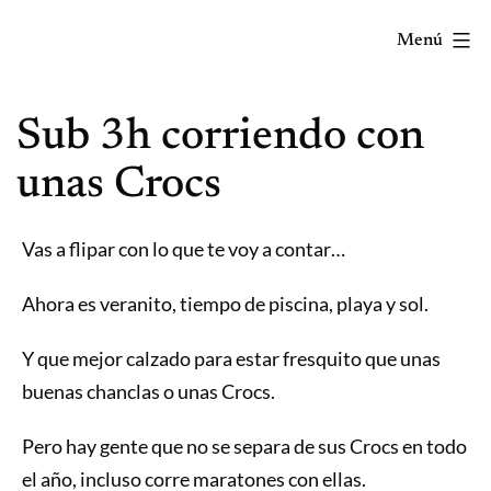
Saltar
Menú
al
contenido
Correr
Sub 3h corriendo con
mola...
Y
unas Crocs
lo
sabes!
Vas a flipar con lo que te voy a contar…
Ahora es veranito, tiempo de piscina, playa y sol.
Y que mejor calzado para estar fresquito que unas
buenas chanclas o unas Crocs.
Pero hay gente que no se separa de sus Crocs en todo
el año, incluso corre maratones con ellas.