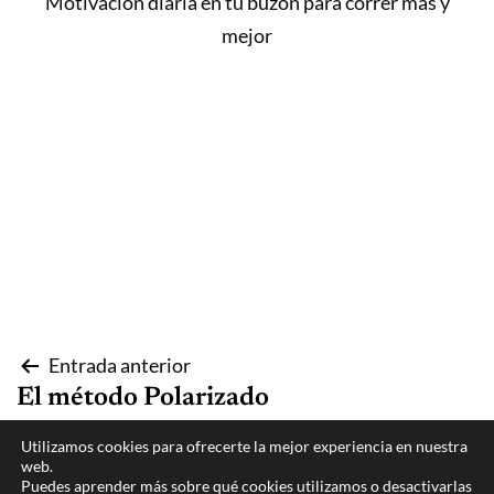
Motivación diaria en tu buzón para correr más y
mejor
Navegación
Entrada anterior
El método Polarizado
de
Utilizamos cookies para ofrecerte la mejor experiencia en nuestra
Entrada siguiente
entradas
web.
Puedes aprender más sobre qué cookies utilizamos o desactivarlas