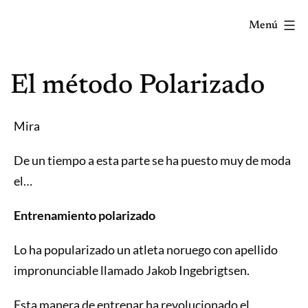
Saltar
Menú
al
contenido
Correr
El método Polarizado
mola...
Y
lo
Mira
sabes!
De un tiempo a esta parte se ha puesto muy de moda
el…
Entrenamiento polarizado
Lo ha popularizado un atleta noruego con apellido
impronunciable llamado Jakob Ingebrigtsen.
Esta manera de entrenar ha revolucionado el