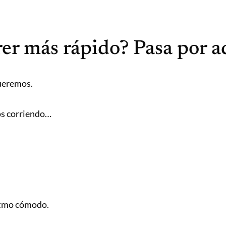
rer más rápido? Pasa por a
queremos.
ños corriendo…
itmo cómodo.