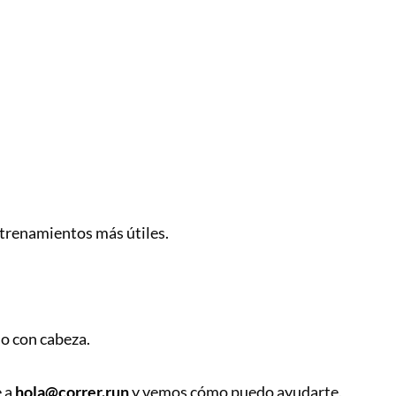
trenamientos más útiles.
lo con cabeza.
e a
hola@correr.run
y vemos cómo puedo ayudarte.