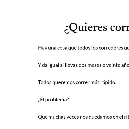
Saltar
Correr
al
mola...
contenido
Y
¿Quieres cor
lo
sabes!
Hay una cosa que todos los corredores 
Y da igual si llevas dos meses o veinte a
Todos queremos correr más rápido.
¿El problema?
Que muchas veces nos quedamos en el r