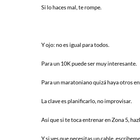
Si lo haces mal, te rompe.
Y ojo: no es igual para todos.
Para un 10K puede ser muy interesante.
Para un maratoniano quizá haya otros en
La clave es planificarlo, no improvisar.
Así que si te toca entrenar en Zona 5, haz
Y si ves que necesitas un cable, escríbem