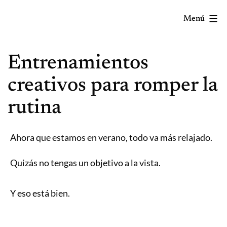
Saltar
Menú
al
contenido
Correr
Entrenamientos
mola...
Y
creativos para romper la
lo
rutina
sabes!
Ahora que estamos en verano, todo va más relajado.
Quizás no tengas un objetivo a la vista.
Y eso está bien.