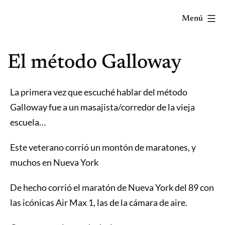
Saltar
Menú
al
contenido
Correr
El método Galloway
mola...
Y
lo
La primera vez que escuché hablar del método
sabes!
Galloway fue a un masajista/corredor de la vieja
escuela…
Este veterano corrió un montón de maratones, y
muchos en Nueva York
De hecho corrió el maratón de Nueva York del 89 con
las icónicas Air Max 1, las de la cámara de aire.