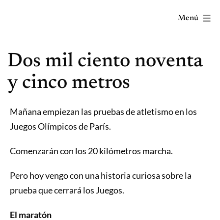
Saltar
Menú
al
contenido
Correr
Dos mil ciento noventa
mola...
Y
y cinco metros
lo
sabes!
Mañana empiezan las pruebas de atletismo en los
Juegos Olímpicos de París.
Comenzarán con los 20 kilómetros marcha.
Pero hoy vengo con una historia curiosa sobre la
prueba que cerrará los Juegos.
El maratón