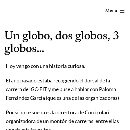
Saltar
Menú
al
contenido
Correr
Un globo, dos globos, 3
mola...
Y
globos…
lo
sabes!
Hoy vengo con una historia curiosa.
El año pasado estaba recogiendo el dorsal de la
carrera del GO FIT y me puse a hablar con Paloma
Fernández García (que es una de las organizadoras)
Por si no te suena es la directora de Corricolari,
organizadora de un montón de carreras, entre ellas
una de mis favoritas…