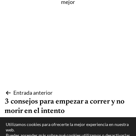
mejor
Navegación
Entrada anterior
3 consejos para empezar a correr y no
de
morir en el intento
entradas
Utilizamos cookies para ofrecerte la mejor experiencia en nuestra
Entrada siguiente
web.
Puedes aprender más sobre qué cookies utilizamos o desactivarlas