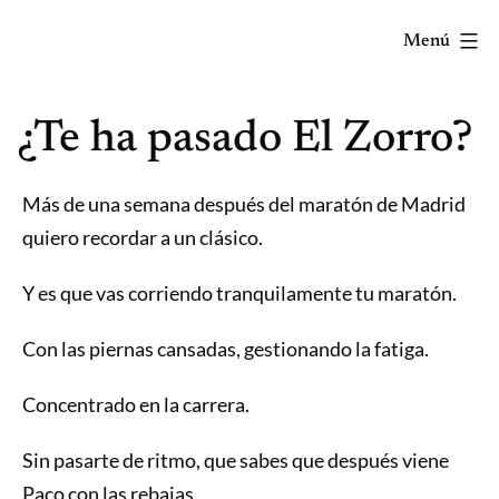
Saltar
Menú
al
contenido
Correr
¿Te ha pasado El Zorro?
mola...
Y
lo
Más de una semana después del maratón de Madrid
sabes!
quiero recordar a un clásico.
Y es que vas corriendo tranquilamente tu maratón.
Con las piernas cansadas, gestionando la fatiga.
Concentrado en la carrera.
Sin pasarte de ritmo, que sabes que después viene
Paco con las rebajas.