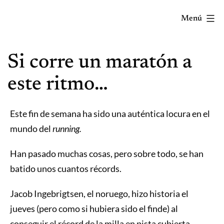
Saltar
Menú
al
contenido
Correr
Si corre un maratón a
mola...
Y
este ritmo…
lo
sabes!
Este fin de semana ha sido una auténtica locura en el
mundo del
running.
Han pasado muchas cosas, pero sobre todo, se han
batido unos cuantos récords.
Jacob Ingebrigtsen, el noruego, hizo historia el
jueves (pero como si hubiera sido el finde) al
conseguir el récord de la milla en pista cubierta.