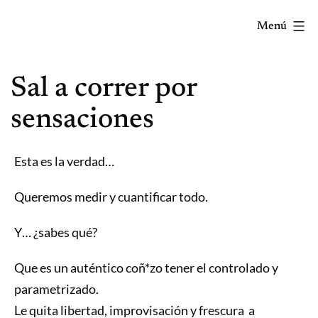
Saltar
Menú
al
contenido
Correr
Sal a correr por
mola...
Y
sensaciones
lo
sabes!
Esta es la verdad…
Queremos medir y cuantificar todo.
Y… ¿sabes qué?
Que es un auténtico coñ*zo tener el controlado y
parametrizado.
Le quita libertad, improvisación y frescura a