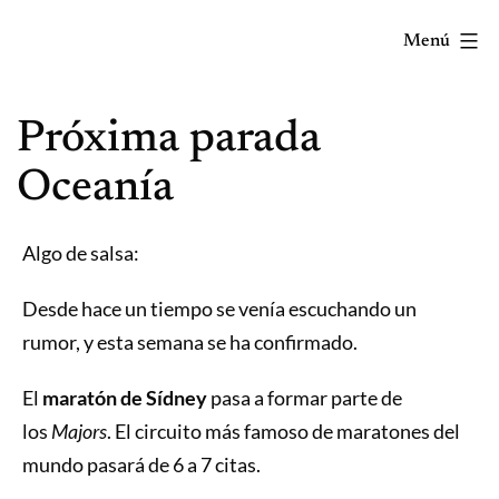
Saltar
Menú
al
contenido
Correr
Próxima parada
mola...
Y
Oceanía
lo
sabes!
Algo de salsa:
Desde hace un tiempo se venía escuchando un
rumor, y esta semana se ha confirmado.
El
maratón de Sídney
pasa a formar parte de
los
Majors
. El circuito más famoso de maratones del
mundo pasará de 6 a 7 citas.