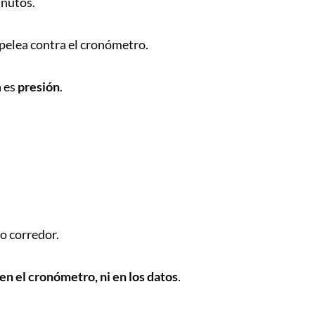
inutos.
pelea contra el cronómetro.
a es
presión
.
o corredor.
 en el cronómetro, ni en los datos
.