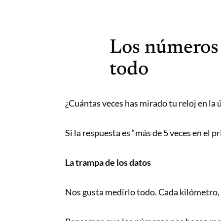
Saltar
Correr
al
mola...
contenido
Y
Los números 
lo
todo
sabes!
¿Cuántas veces has mirado tu reloj en la 
Si la respuesta es “más de 5 veces en el 
La trampa de los datos
Nos gusta medirlo todo. Cada kilómetro,