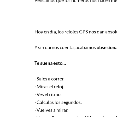
Pensamos que los números nos hacen mejo
Hoy en día, los relojes GPS nos dan abs
Y sin darnos cuenta, acabamos
obsesion
Te suena esto…
· Sales a correr.
· Miras el reloj.
· Ves el ritmo.
· Calculas los segundos.
· Vuelves a mirar.