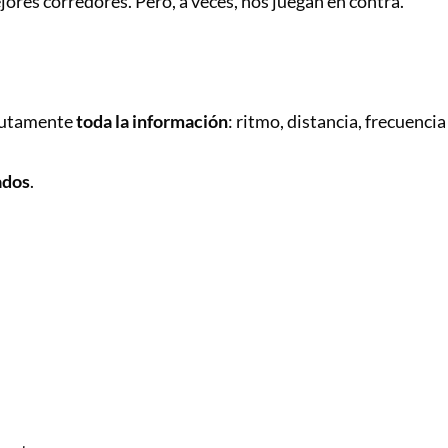
res corredores. Pero, a veces, nos juegan en contra.
olutamente
toda la información
: ritmo, distancia, frecuenci
ados
.