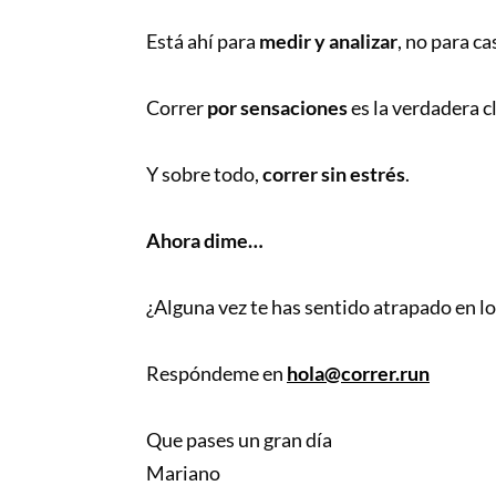
Está ahí para
medir y analizar
, no para ca
Correr
por sensaciones
es la verdadera c
Y sobre todo,
correr sin estrés
.
Ahora dime…
¿Alguna vez te has sentido atrapado en l
Respóndeme en
hola@correr.run
Que pases un gran día
Mariano