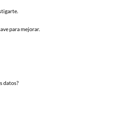
stigarte.
lave para mejorar.
os datos?