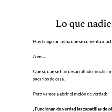
Saltar
Correr
al
mola...
contenido
Y
Lo que nadie 
lo
sabes!
Hoy traigo un tema que se comenta much
A ver…
Que sí, que se han desarrollado muchísim
sacarlos de casa.
Pero vamos a abrir el melón de verdad:
¿Funcionan de verdad las zapatillas de p