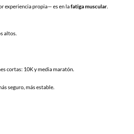
or experiencia propia— es en la
fatiga muscular
.
s altos.
nes cortas: 10K y media maratón.
más seguro, más estable.