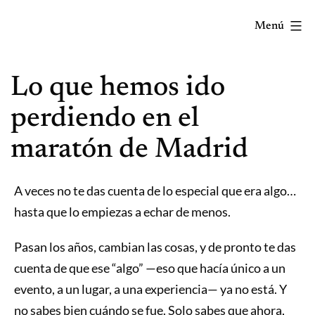
Saltar
Menú
al
contenido
Correr
Lo que hemos ido
mola...
Y
perdiendo en el
lo
maratón de Madrid
sabes!
A veces no te das cuenta de lo especial que era algo…
hasta que lo empiezas a echar de menos.
Pasan los años, cambian las cosas, y de pronto te das
cuenta de que ese “algo” —eso que hacía único a un
evento, a un lugar, a una experiencia— ya no está. Y
no sabes bien cuándo se fue. Solo sabes que ahora,