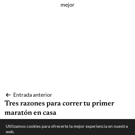
mejor
Navegación
Entrada anterior
Tres razones para correr tu primer
de
maratón en casa
entradas
Utilizamos cookies para ofrecerte la mejor experiencia en nuestra
Entrada siguiente
web.