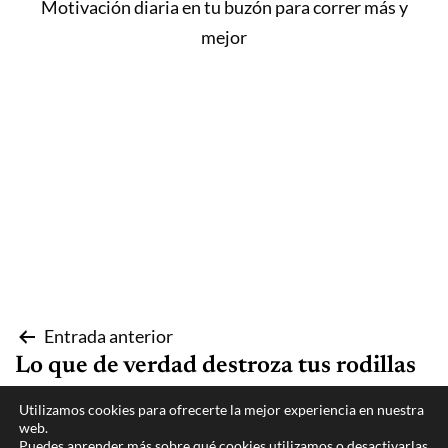
Motivación diaria en tu buzón para correr más y
mejor
Navegación
Entrada anterior
Lo que de verdad destroza tus rodillas
de
Utilizamos cookies para ofrecerte la mejor experiencia en nuestra
Entrada siguiente
entradas
web.
Puedes aprender más sobre qué cookies utilizamos o desactivarlas