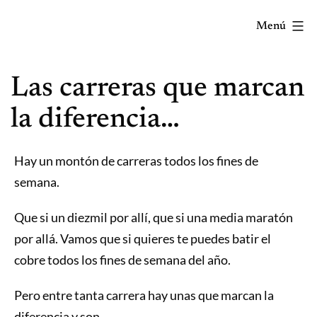
Saltar
Menú
al
contenido
Correr
Las carreras que marcan
mola...
Y
la diferencia…
lo
sabes!
Hay un montón de carreras todos los fines de
semana.
Que si un diezmil por allí, que si una media maratón
por allá. Vamos que si quieres te puedes batir el
cobre todos los fines de semana del año.
Pero entre tanta carrera hay unas que marcan la
diferencia y son…