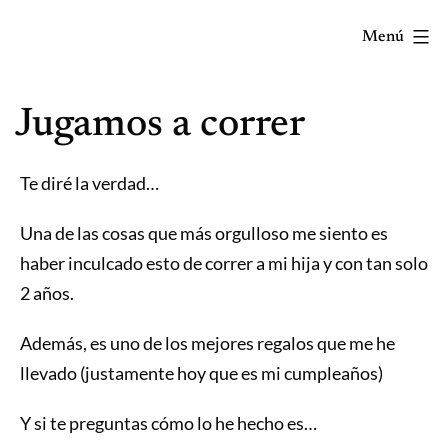
Saltar
Menú
al
contenido
Correr
Jugamos a correr
mola...
Y
lo
Te diré la verdad…
sabes!
Una de las cosas que más orgulloso me siento es
haber inculcado esto de correr a mi hija y con tan solo
2 años.
Además, es uno de los mejores regalos que me he
llevado (justamente hoy que es mi cumpleaños)
Y si te preguntas cómo lo he hecho es…