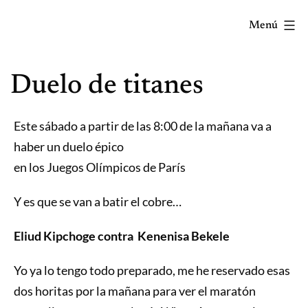
Saltar
Menú
al
contenido
Correr
Duelo de titanes
mola...
Y
lo
Este sábado a partir de las 8:00 de la mañana va a
sabes!
haber un duelo épico
en los Juegos Olímpicos de París
Y es que se van a batir el cobre…
Eliud Kipchoge contra Kenenisa Bekele
Yo ya lo tengo todo preparado, me he reservado esas
dos horitas por la mañana para ver el maratón