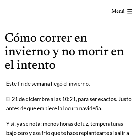
Saltar
Menú
al
contenido
Correr
Cómo correr en
mola...
Y
invierno y no morir en
lo
el intento
sabes!
Este fin de semana llegó el invierno.
El 21 de diciembre a las 10:21, para ser exactos. Justo
antes de que empiece la locura navideña.
Y sí, ya se nota: menos horas de luz, temperaturas
bajo cero y ese frío que te hace replantearte si salir a