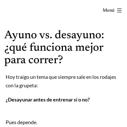
Saltar
Menú
al
contenido
Correr
Ayuno vs. desayuno:
mola...
Y
¿qué funciona mejor
lo
para correr?
sabes!
Hoy traigo un tema que siempre sale en los rodajes
con la grupeta:
¿Desayunar antes de entrenar sí o no?
Pues depende.