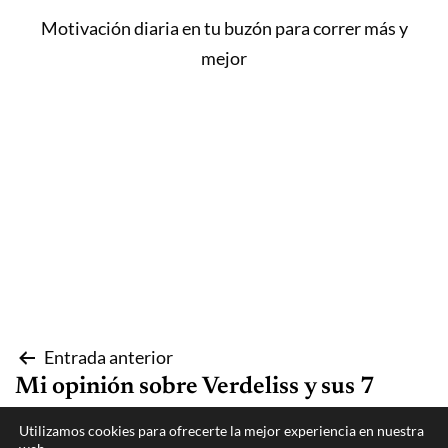
Motivación diaria en tu buzón para correr más y
mejor
Navegación
Entrada anterior
Mi opinión sobre Verdeliss y sus 7
de
maratones en 7 continentes
Utilizamos cookies para ofrecerte la mejor experiencia en nuestra